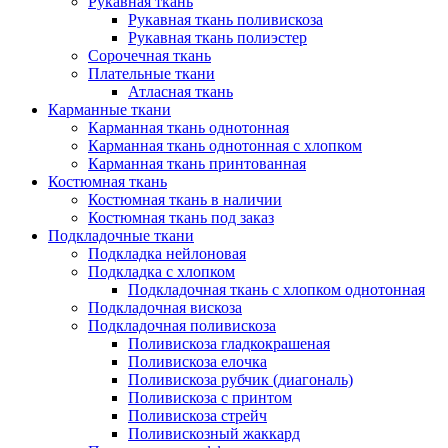
Рукавная ткань
Рукавная ткань поливискоза
Рукавная ткань полиэстер
Сорочечная ткань
Плательные ткани
Атласная ткань
Карманные ткани
Карманная ткань однотонная
Карманная ткань однотонная с хлопком
Карманная ткань принтованная
Костюмная ткань
Костюмная ткань в наличии
Костюмная ткань под заказ
Подкладочные ткани
Подкладка нейлоновая
Подкладка с хлопком
Подкладочная ткань с хлопком однотонная
Подкладочная вискоза
Подкладочная поливискоза
Поливискоза гладкокрашеная
Поливискоза елочка
Поливискоза рубчик (диагональ)
Поливискоза с принтом
Поливискоза стрейч
Поливискозный жаккард