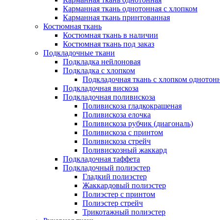
Карманная ткань однотонная с хлопком
Карманная ткань принтованная
Костюмная ткань
Костюмная ткань в наличии
Костюмная ткань под заказ
Подкладочные ткани
Подкладка нейлоновая
Подкладка с хлопком
Подкладочная ткань с хлопком однотон
Подкладочная вискоза
Подкладочная поливискоза
Поливискоза гладкокрашеная
Поливискоза елочка
Поливискоза рубчик (диагональ)
Поливискоза с принтом
Поливискоза стрейч
Поливискозный жаккард
Подкладочная таффета
Подкладочный полиэстер
Гладкий полиэстер
Жаккардовый полиэстер
Полиэстер с принтом
Полиэстер стрейч
Трикотажный полиэстер