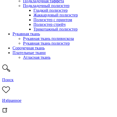
Подкладочная таффета
Подкладочный полиэстер
Гладкий полиэстер
Жаккардовый полиэстер
Полиэстер с принтом
Полиэстер стрейч
Трикотажный полиэстер
Рукавная ткань
Рукавная ткань поливискоза
Рукавная ткань полиэстер
Сорочечная ткань
Плательные ткани
Атласная ткань
Поиск
Избранное