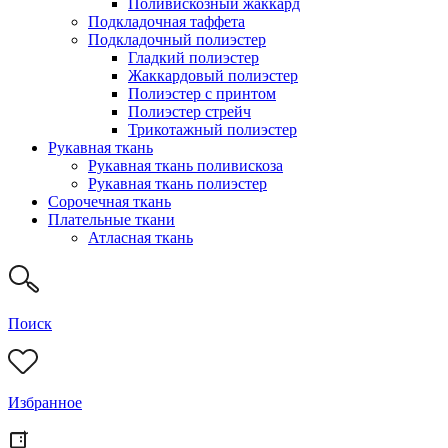
Поливискозный жаккард
Подкладочная таффета
Подкладочный полиэстер
Гладкий полиэстер
Жаккардовый полиэстер
Полиэстер с принтом
Полиэстер стрейч
Трикотажный полиэстер
Рукавная ткань
Рукавная ткань поливискоза
Рукавная ткань полиэстер
Сорочечная ткань
Плательные ткани
Атласная ткань
Поиск
Избранное