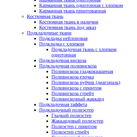
Карманная ткань однотонная с хлопком
Карманная ткань принтованная
Костюмная ткань
Костюмная ткань в наличии
Костюмная ткань под заказ
Подкладочные ткани
Подкладка нейлоновая
Подкладка с хлопком
Подкладочная ткань с хлопком
однотонная
Подкладочная вискоза
Подкладочная поливискоза
Поливискоза гладкокрашеная
Поливискоза елочка
Поливискоза рубчик (диагональ)
Поливискоза с принтом
Поливискоза стрейч
Поливискозный жаккард
Подкладочная таффета
Подкладочный полиэстер
Гладкий полиэстер
Жаккардовый полиэстер
Полиэстер с принтом
Полиэстер стрейч