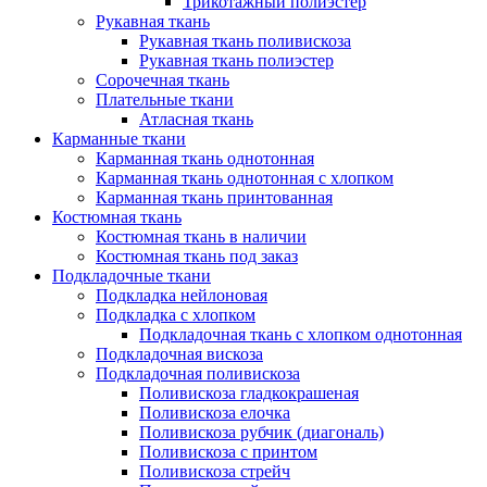
Трикотажный полиэстер
Рукавная ткань
Рукавная ткань поливискоза
Рукавная ткань полиэстер
Сорочечная ткань
Плательные ткани
Атласная ткань
Карманные ткани
Карманная ткань однотонная
Карманная ткань однотонная с хлопком
Карманная ткань принтованная
Костюмная ткань
Костюмная ткань в наличии
Костюмная ткань под заказ
Подкладочные ткани
Подкладка нейлоновая
Подкладка с хлопком
Подкладочная ткань с хлопком однотонная
Подкладочная вискоза
Подкладочная поливискоза
Поливискоза гладкокрашеная
Поливискоза елочка
Поливискоза рубчик (диагональ)
Поливискоза с принтом
Поливискоза стрейч