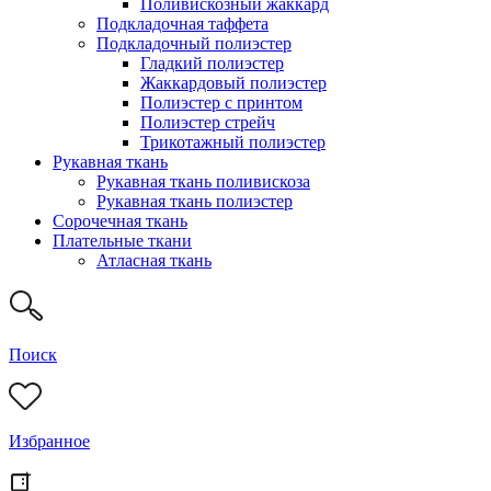
Поливискозный жаккард
Подкладочная таффета
Подкладочный полиэстер
Гладкий полиэстер
Жаккардовый полиэстер
Полиэстер с принтом
Полиэстер стрейч
Трикотажный полиэстер
Рукавная ткань
Рукавная ткань поливискоза
Рукавная ткань полиэстер
Сорочечная ткань
Плательные ткани
Атласная ткань
Поиск
Избранное