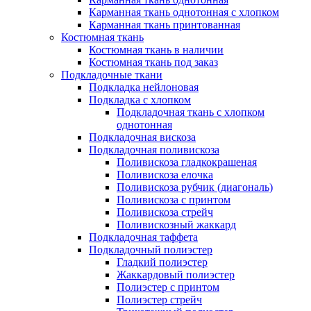
Карманная ткань однотонная с хлопком
Карманная ткань принтованная
Костюмная ткань
Костюмная ткань в наличии
Костюмная ткань под заказ
Подкладочные ткани
Подкладка нейлоновая
Подкладка с хлопком
Подкладочная ткань с хлопком
однотонная
Подкладочная вискоза
Подкладочная поливискоза
Поливискоза гладкокрашеная
Поливискоза елочка
Поливискоза рубчик (диагональ)
Поливискоза с принтом
Поливискоза стрейч
Поливискозный жаккард
Подкладочная таффета
Подкладочный полиэстер
Гладкий полиэстер
Жаккардовый полиэстер
Полиэстер с принтом
Полиэстер стрейч