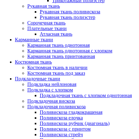
Трикотажный полиэстер
Рукавная ткань
Рукавная ткань поливискоза
Рукавная ткань полиэстер
Сорочечная ткань
Плательные ткани
Атласная ткань
Карманные ткани
Карманная ткань однотонная
Карманная ткань однотонная с хлопком
Карманная ткань принтованная
Костюмная ткань
Костюмная ткань в наличии
Костюмная ткань под заказ
Подкладочные ткани
Подкладка нейлоновая
Подкладка с хлопком
Подкладочная ткань с хлопком однотонная
Подкладочная вискоза
Подкладочная поливискоза
Поливискоза гладкокрашеная
Поливискоза елочка
Поливискоза рубчик (диагональ)
Поливискоза с принтом
Поливискоза стрейч