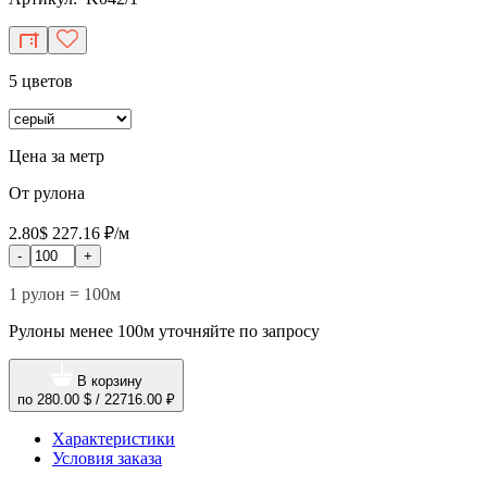
5 цветов
Цена за метр
От рулона
2.80$
227.16 ₽/м
-
+
1 рулон = 100м
Рулоны менее 100м уточняйте по запросу
В корзину
по
280.00 $
/
22716.00 ₽
Характеристики
Условия заказа