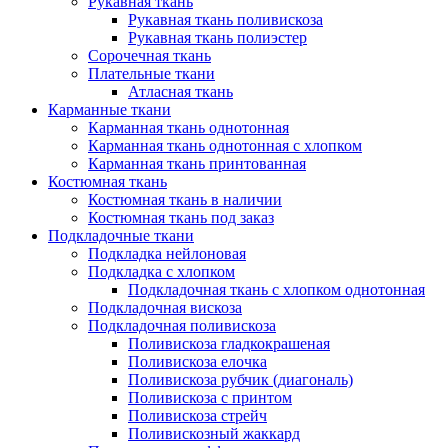
Рукавная ткань
Рукавная ткань поливискоза
Рукавная ткань полиэстер
Сорочечная ткань
Плательные ткани
Атласная ткань
Карманные ткани
Карманная ткань однотонная
Карманная ткань однотонная с хлопком
Карманная ткань принтованная
Костюмная ткань
Костюмная ткань в наличии
Костюмная ткань под заказ
Подкладочные ткани
Подкладка нейлоновая
Подкладка с хлопком
Подкладочная ткань с хлопком однотонная
Подкладочная вискоза
Подкладочная поливискоза
Поливискоза гладкокрашеная
Поливискоза елочка
Поливискоза рубчик (диагональ)
Поливискоза с принтом
Поливискоза стрейч
Поливискозный жаккард