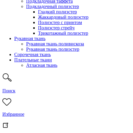
Подкладочная таффета
Подкладочный полиэстер
Гладкий полиэстер
Жаккардовый полиэстер
Полиэстер с принтом
Полиэстер стрейч
Трикотажный полиэстер
Рукавная ткань
Рукавная ткань поливискоза
Рукавная ткань полиэстер
Сорочечная ткань
Плательные ткани
Атласная ткань
Поиск
Избранное