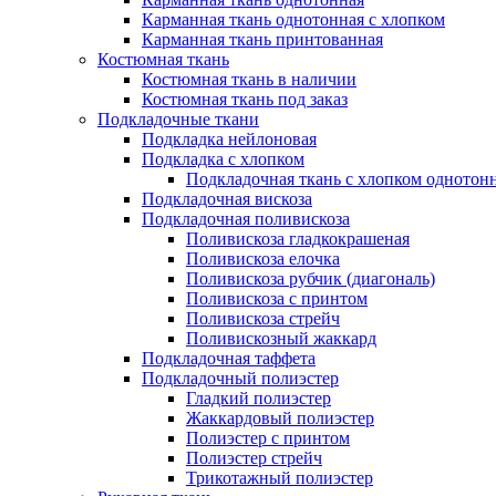
Карманная ткань однотонная с хлопком
Карманная ткань принтованная
Костюмная ткань
Костюмная ткань в наличии
Костюмная ткань под заказ
Подкладочные ткани
Подкладка нейлоновая
Подкладка с хлопком
Подкладочная ткань с хлопком однотон
Подкладочная вискоза
Подкладочная поливискоза
Поливискоза гладкокрашеная
Поливискоза елочка
Поливискоза рубчик (диагональ)
Поливискоза с принтом
Поливискоза стрейч
Поливискозный жаккард
Подкладочная таффета
Подкладочный полиэстер
Гладкий полиэстер
Жаккардовый полиэстер
Полиэстер с принтом
Полиэстер стрейч
Трикотажный полиэстер