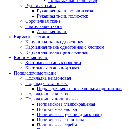
Трикотажный полиэстер
Рукавная ткань
Рукавная ткань поливискоза
Рукавная ткань полиэстер
Сорочечная ткань
Плательные ткани
Атласная ткань
Карманные ткани
Карманная ткань однотонная
Карманная ткань однотонная с хлопком
Карманная ткань принтованная
Костюмная ткань
Костюмная ткань в наличии
Костюмная ткань под заказ
Подкладочные ткани
Подкладка нейлоновая
Подкладка с хлопком
Подкладочная ткань с хлопком однотонная
Подкладочная вискоза
Подкладочная поливискоза
Поливискоза гладкокрашеная
Поливискоза елочка
Поливискоза рубчик (диагональ)
Поливискоза с принтом
Поливискоза стрейч