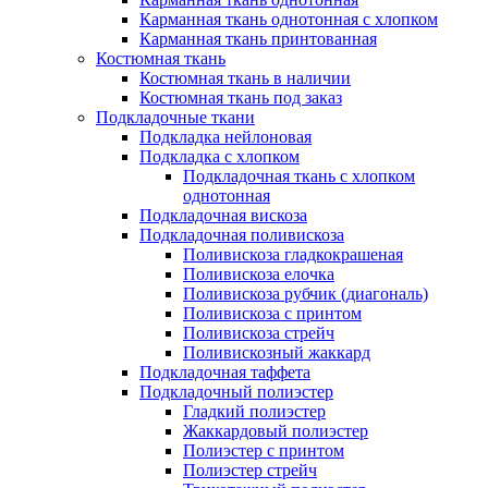
Карманная ткань однотонная с хлопком
Карманная ткань принтованная
Костюмная ткань
Костюмная ткань в наличии
Костюмная ткань под заказ
Подкладочные ткани
Подкладка нейлоновая
Подкладка с хлопком
Подкладочная ткань с хлопком
однотонная
Подкладочная вискоза
Подкладочная поливискоза
Поливискоза гладкокрашеная
Поливискоза елочка
Поливискоза рубчик (диагональ)
Поливискоза с принтом
Поливискоза стрейч
Поливискозный жаккард
Подкладочная таффета
Подкладочный полиэстер
Гладкий полиэстер
Жаккардовый полиэстер
Полиэстер с принтом
Полиэстер стрейч