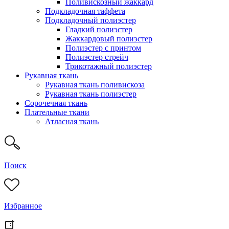
Поливискозный жаккард
Подкладочная таффета
Подкладочный полиэстер
Гладкий полиэстер
Жаккардовый полиэстер
Полиэстер с принтом
Полиэстер стрейч
Трикотажный полиэстер
Рукавная ткань
Рукавная ткань поливискоза
Рукавная ткань полиэстер
Сорочечная ткань
Плательные ткани
Атласная ткань
Поиск
Избранное