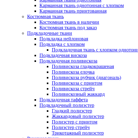
Карманная ткань однотонная с хлопком
Карманная ткань принтованная
Костюмная ткань
Костюмная ткань в наличии
Костюмная ткань под заказ
Подкладочные ткани
Подкладка нейлоновая
Подкладка с хлопком
Подкладочная ткань с хлопком однотон
Подкладочная вискоза
Подкладочная поливискоза
Поливискоза гладкокрашеная
Поливискоза елочка
Поливискоза рубчик (диагональ)
Поливискоза с принтом
Поливискоза стрейч
Поливискозный жаккард
Подкладочная таффета
Подкладочный полиэстер
Гладкий полиэстер
Жаккардовый полиэстер
Полиэстер с принтом
Полиэстер стрейч
Трикотажный полиэстер