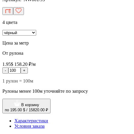
4 цвета
Цена за метр
От рулона
1.95$
158.20 ₽/м
-
+
1 рулон = 100м
Рулоны менее 100м уточняйте по запросу
В корзину
по
195.00 $
/
15820.00 ₽
Характеристики
Условия заказа