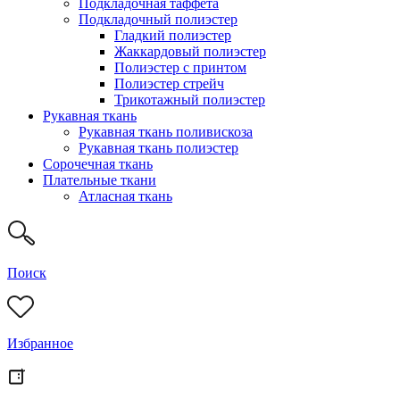
Подкладочная таффета
Подкладочный полиэстер
Гладкий полиэстер
Жаккардовый полиэстер
Полиэстер с принтом
Полиэстер стрейч
Трикотажный полиэстер
Рукавная ткань
Рукавная ткань поливискоза
Рукавная ткань полиэстер
Сорочечная ткань
Плательные ткани
Атласная ткань
Поиск
Избранное