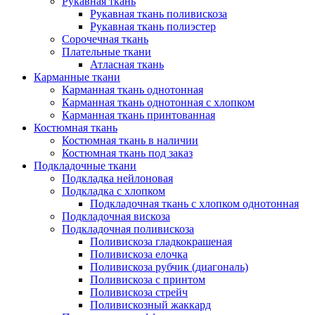
Рукавная ткань
Рукавная ткань поливискоза
Рукавная ткань полиэстер
Сорочечная ткань
Плательные ткани
Атласная ткань
Карманные ткани
Карманная ткань однотонная
Карманная ткань однотонная с хлопком
Карманная ткань принтованная
Костюмная ткань
Костюмная ткань в наличии
Костюмная ткань под заказ
Подкладочные ткани
Подкладка нейлоновая
Подкладка с хлопком
Подкладочная ткань с хлопком однотонная
Подкладочная вискоза
Подкладочная поливискоза
Поливискоза гладкокрашеная
Поливискоза елочка
Поливискоза рубчик (диагональ)
Поливискоза с принтом
Поливискоза стрейч
Поливискозный жаккард