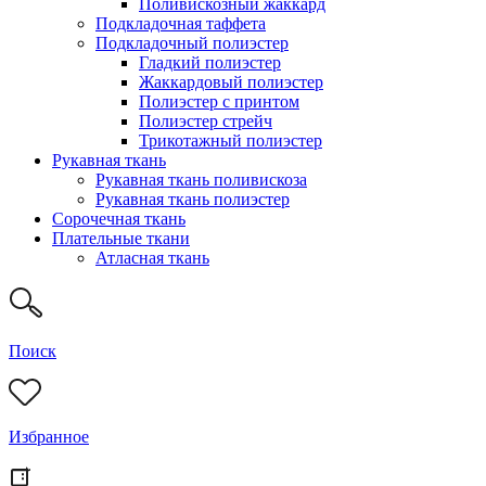
Поливискозный жаккард
Подкладочная таффета
Подкладочный полиэстер
Гладкий полиэстер
Жаккардовый полиэстер
Полиэстер с принтом
Полиэстер стрейч
Трикотажный полиэстер
Рукавная ткань
Рукавная ткань поливискоза
Рукавная ткань полиэстер
Сорочечная ткань
Плательные ткани
Атласная ткань
Поиск
Избранное