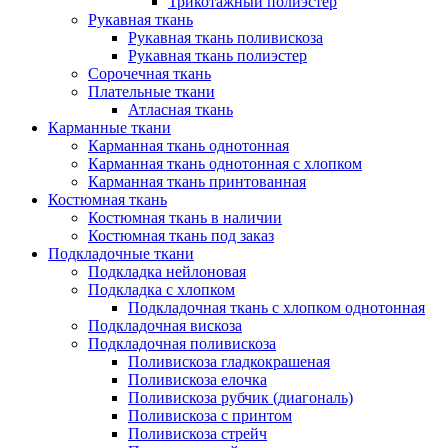
Трикотажный полиэстер
Рукавная ткань
Рукавная ткань поливискоза
Рукавная ткань полиэстер
Сорочечная ткань
Плательные ткани
Атласная ткань
Карманные ткани
Карманная ткань однотонная
Карманная ткань однотонная с хлопком
Карманная ткань принтованная
Костюмная ткань
Костюмная ткань в наличии
Костюмная ткань под заказ
Подкладочные ткани
Подкладка нейлоновая
Подкладка с хлопком
Подкладочная ткань с хлопком однотонная
Подкладочная вискоза
Подкладочная поливискоза
Поливискоза гладкокрашеная
Поливискоза елочка
Поливискоза рубчик (диагональ)
Поливискоза с принтом
Поливискоза стрейч