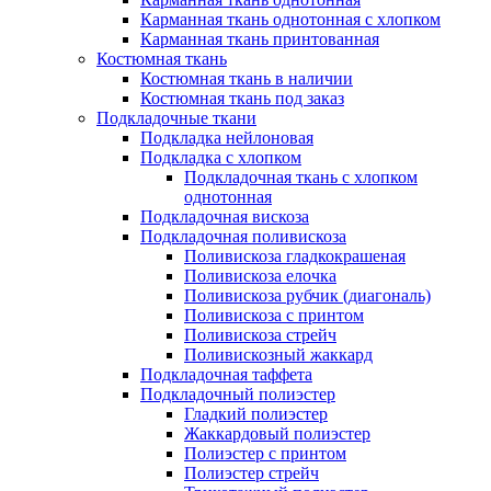
Карманная ткань однотонная с хлопком
Карманная ткань принтованная
Костюмная ткань
Костюмная ткань в наличии
Костюмная ткань под заказ
Подкладочные ткани
Подкладка нейлоновая
Подкладка с хлопком
Подкладочная ткань с хлопком
однотонная
Подкладочная вискоза
Подкладочная поливискоза
Поливискоза гладкокрашеная
Поливискоза елочка
Поливискоза рубчик (диагональ)
Поливискоза с принтом
Поливискоза стрейч
Поливискозный жаккард
Подкладочная таффета
Подкладочный полиэстер
Гладкий полиэстер
Жаккардовый полиэстер
Полиэстер с принтом
Полиэстер стрейч