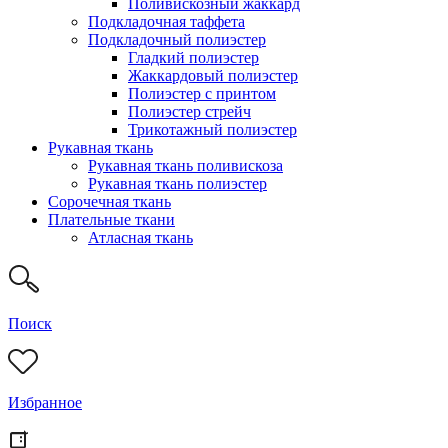
Поливискозный жаккард
Подкладочная таффета
Подкладочный полиэстер
Гладкий полиэстер
Жаккардовый полиэстер
Полиэстер с принтом
Полиэстер стрейч
Трикотажный полиэстер
Рукавная ткань
Рукавная ткань поливискоза
Рукавная ткань полиэстер
Сорочечная ткань
Плательные ткани
Атласная ткань
Поиск
Избранное