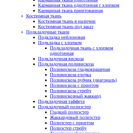
Карманная ткань однотонная с хлопком
Карманная ткань принтованная
Костюмная ткань
Костюмная ткань в наличии
Костюмная ткань под заказ
Подкладочные ткани
Подкладка нейлоновая
Подкладка с хлопком
Подкладочная ткань с хлопком
однотонная
Подкладочная вискоза
Подкладочная поливискоза
Поливискоза гладкокрашеная
Поливискоза елочка
Поливискоза рубчик (диагональ)
Поливискоза с принтом
Поливискоза стрейч
Поливискозный жаккард
Подкладочная таффета
Подкладочный полиэстер
Гладкий полиэстер
Жаккардовый полиэстер
Полиэстер с принтом
Полиэстер стрейч