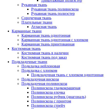
Трикотажный полиэстер
Рукавная ткань
Рукавная ткань поливискоза
Рукавная ткань полиэстер
Сорочечная ткань
Плательные ткани
Атласная ткань
Карманные ткани
Карманная ткань однотонная
Карманная ткань однотонная с хлопком
Карманная ткань принтованная
Костюмная ткань
Костюмная ткань в наличии
Костюмная ткань под заказ
Подкладочные ткани
Подкладка нейлоновая
Подкладка с хлопком
Подкладочная ткань с хлопком однотонная
Подкладочная вискоза
Подкладочная поливискоза
Поливискоза гладкокрашеная
Поливискоза елочка
Поливискоза рубчик (диагональ)
Поливискоза с принтом
Поливискоза стрейч