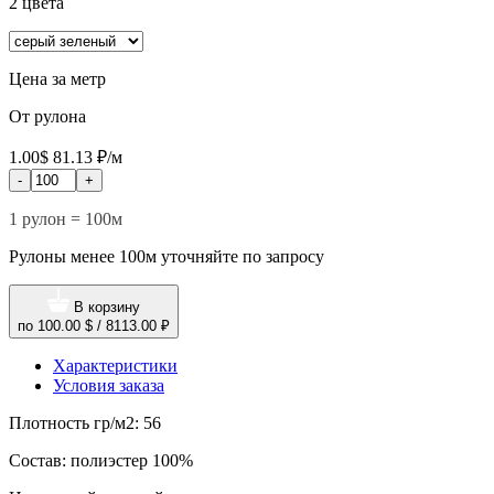
2 цвета
Цена за метр
От рулона
1.00$
81.13 ₽/м
-
+
1 рулон = 100м
Рулоны менее 100м уточняйте по запросу
В корзину
по
100.00 $
/
8113.00 ₽
Характеристики
Условия заказа
Плотность гр/м2:
56
Состав:
полиэстер 100%