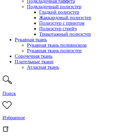
Подкладочная таффета
Подкладочный полиэстер
Гладкий полиэстер
Жаккардовый полиэстер
Полиэстер с принтом
Полиэстер стрейч
Трикотажный полиэстер
Рукавная ткань
Рукавная ткань поливискоза
Рукавная ткань полиэстер
Сорочечная ткань
Плательные ткани
Атласная ткань
Поиск
Избранное