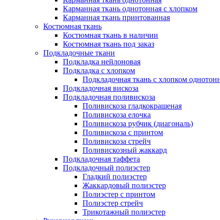
Карманная ткань однотонная с хлопком
Карманная ткань принтованная
Костюмная ткань
Костюмная ткань в наличии
Костюмная ткань под заказ
Подкладочные ткани
Подкладка нейлоновая
Подкладка с хлопком
Подкладочная ткань с хлопком однотон
Подкладочная вискоза
Подкладочная поливискоза
Поливискоза гладкокрашеная
Поливискоза елочка
Поливискоза рубчик (диагональ)
Поливискоза с принтом
Поливискоза стрейч
Поливискозный жаккард
Подкладочная таффета
Подкладочный полиэстер
Гладкий полиэстер
Жаккардовый полиэстер
Полиэстер с принтом
Полиэстер стрейч
Трикотажный полиэстер