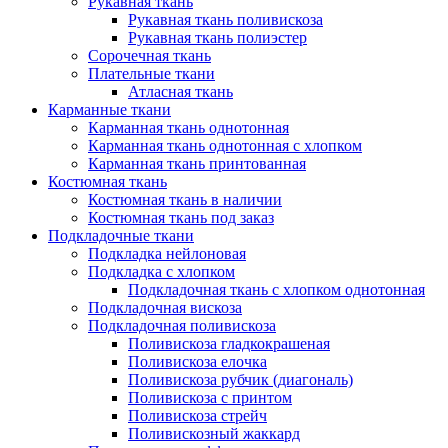
Рукавная ткань
Рукавная ткань поливискоза
Рукавная ткань полиэстер
Сорочечная ткань
Плательные ткани
Атласная ткань
Карманные ткани
Карманная ткань однотонная
Карманная ткань однотонная с хлопком
Карманная ткань принтованная
Костюмная ткань
Костюмная ткань в наличии
Костюмная ткань под заказ
Подкладочные ткани
Подкладка нейлоновая
Подкладка с хлопком
Подкладочная ткань с хлопком однотонная
Подкладочная вискоза
Подкладочная поливискоза
Поливискоза гладкокрашеная
Поливискоза елочка
Поливискоза рубчик (диагональ)
Поливискоза с принтом
Поливискоза стрейч
Поливискозный жаккард