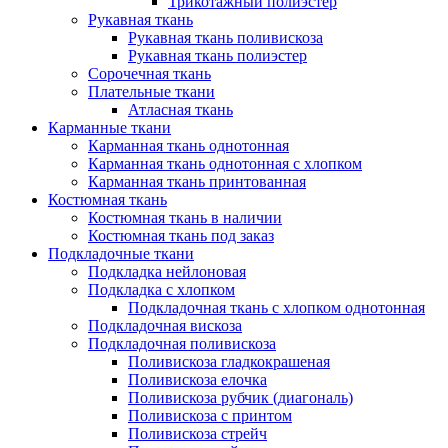
Трикотажный полиэстер
Рукавная ткань
Рукавная ткань поливискоза
Рукавная ткань полиэстер
Сорочечная ткань
Плательные ткани
Атласная ткань
Карманные ткани
Карманная ткань однотонная
Карманная ткань однотонная с хлопком
Карманная ткань принтованная
Костюмная ткань
Костюмная ткань в наличии
Костюмная ткань под заказ
Подкладочные ткани
Подкладка нейлоновая
Подкладка с хлопком
Подкладочная ткань с хлопком однотонная
Подкладочная вискоза
Подкладочная поливискоза
Поливискоза гладкокрашеная
Поливискоза елочка
Поливискоза рубчик (диагональ)
Поливискоза с принтом
Поливискоза стрейч