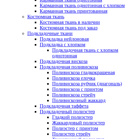
Карманная ткань однотонная с хлопком
Карманная ткань принтованная
Костюмная ткань
Костюмная ткань в наличии
Костюмная ткань под заказ
Подкладочные ткани
Подкладка нейлоновая
Подкладка с хлопком
Подкладочная ткань с хлопком
однотонная
Подкладочная вискоза
Подкладочная поливискоза
Поливискоза гладкокрашеная
Поливискоза елочка
Поливискоза рубчик (диагональ)
Поливискоза с принтом
Поливискоза стрейч
Поливискозный жаккард
Подкладочная таффета
Подкладочный полиэстер
Гладкий полиэстер
Жаккардовый полиэстер
Полиэстер с принтом
Полиэстер стрейч