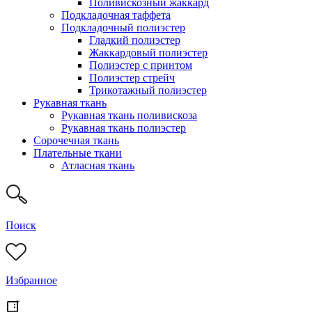
Поливискозный жаккард
Подкладочная таффета
Подкладочный полиэстер
Гладкий полиэстер
Жаккардовый полиэстер
Полиэстер с принтом
Полиэстер стрейч
Трикотажный полиэстер
Рукавная ткань
Рукавная ткань поливискоза
Рукавная ткань полиэстер
Сорочечная ткань
Плательные ткани
Атласная ткань
Поиск
Избранное