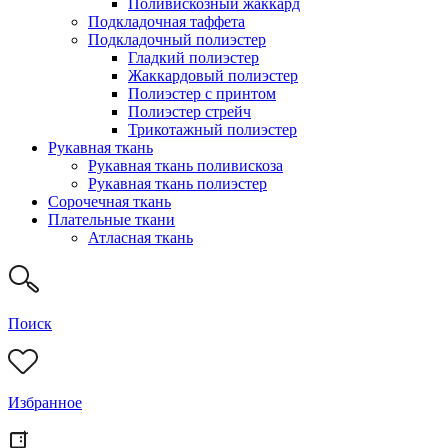
Поливискозный жаккард
Подкладочная таффета
Подкладочный полиэстер
Гладкий полиэстер
Жаккардовый полиэстер
Полиэстер с принтом
Полиэстер стрейч
Трикотажный полиэстер
Рукавная ткань
Рукавная ткань поливискоза
Рукавная ткань полиэстер
Сорочечная ткань
Плательные ткани
Атласная ткань
Поиск
Избранное