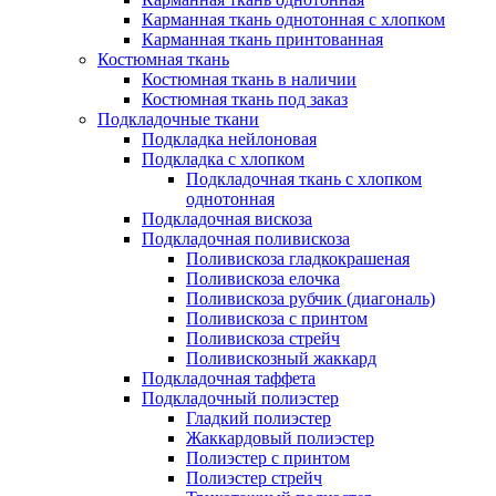
Карманная ткань однотонная с хлопком
Карманная ткань принтованная
Костюмная ткань
Костюмная ткань в наличии
Костюмная ткань под заказ
Подкладочные ткани
Подкладка нейлоновая
Подкладка с хлопком
Подкладочная ткань с хлопком
однотонная
Подкладочная вискоза
Подкладочная поливискоза
Поливискоза гладкокрашеная
Поливискоза елочка
Поливискоза рубчик (диагональ)
Поливискоза с принтом
Поливискоза стрейч
Поливискозный жаккард
Подкладочная таффета
Подкладочный полиэстер
Гладкий полиэстер
Жаккардовый полиэстер
Полиэстер с принтом
Полиэстер стрейч