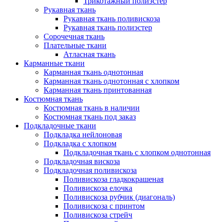
Трикотажный полиэстер
Рукавная ткань
Рукавная ткань поливискоза
Рукавная ткань полиэстер
Сорочечная ткань
Плательные ткани
Атласная ткань
Карманные ткани
Карманная ткань однотонная
Карманная ткань однотонная с хлопком
Карманная ткань принтованная
Костюмная ткань
Костюмная ткань в наличии
Костюмная ткань под заказ
Подкладочные ткани
Подкладка нейлоновая
Подкладка с хлопком
Подкладочная ткань с хлопком однотонная
Подкладочная вискоза
Подкладочная поливискоза
Поливискоза гладкокрашеная
Поливискоза елочка
Поливискоза рубчик (диагональ)
Поливискоза с принтом
Поливискоза стрейч