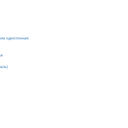
ком однотонная
ая
аль)