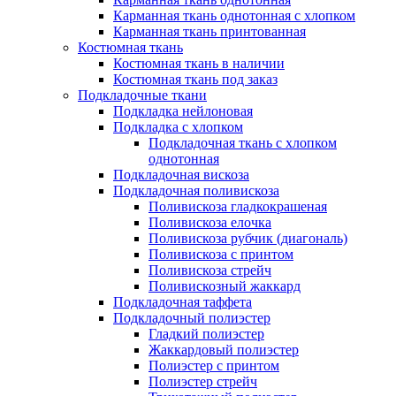
Карманная ткань однотонная с хлопком
Карманная ткань принтованная
Костюмная ткань
Костюмная ткань в наличии
Костюмная ткань под заказ
Подкладочные ткани
Подкладка нейлоновая
Подкладка с хлопком
Подкладочная ткань с хлопком
однотонная
Подкладочная вискоза
Подкладочная поливискоза
Поливискоза гладкокрашеная
Поливискоза елочка
Поливискоза рубчик (диагональ)
Поливискоза с принтом
Поливискоза стрейч
Поливискозный жаккард
Подкладочная таффета
Подкладочный полиэстер
Гладкий полиэстер
Жаккардовый полиэстер
Полиэстер с принтом
Полиэстер стрейч