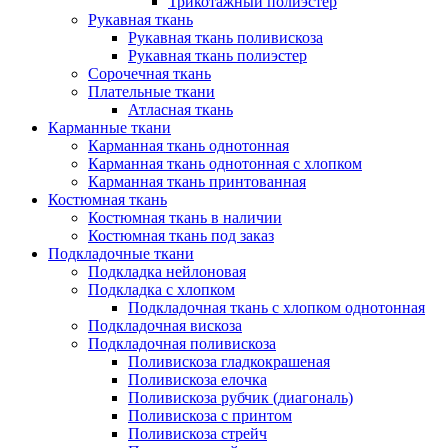
Трикотажный полиэстер
Рукавная ткань
Рукавная ткань поливискоза
Рукавная ткань полиэстер
Сорочечная ткань
Плательные ткани
Атласная ткань
Карманные ткани
Карманная ткань однотонная
Карманная ткань однотонная с хлопком
Карманная ткань принтованная
Костюмная ткань
Костюмная ткань в наличии
Костюмная ткань под заказ
Подкладочные ткани
Подкладка нейлоновая
Подкладка с хлопком
Подкладочная ткань с хлопком однотонная
Подкладочная вискоза
Подкладочная поливискоза
Поливискоза гладкокрашеная
Поливискоза елочка
Поливискоза рубчик (диагональ)
Поливискоза с принтом
Поливискоза стрейч