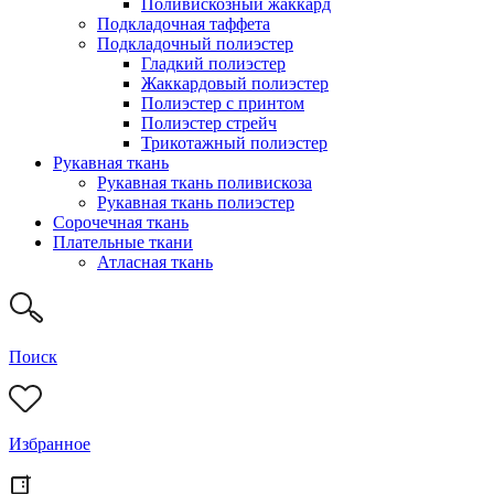
Поливискозный жаккард
Подкладочная таффета
Подкладочный полиэстер
Гладкий полиэстер
Жаккардовый полиэстер
Полиэстер с принтом
Полиэстер стрейч
Трикотажный полиэстер
Рукавная ткань
Рукавная ткань поливискоза
Рукавная ткань полиэстер
Сорочечная ткань
Плательные ткани
Атласная ткань
Поиск
Избранное