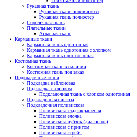
Трикотажный полиэстер
Рукавная ткань
Рукавная ткань поливискоза
Рукавная ткань полиэстер
Сорочечная ткань
Плательные ткани
Атласная ткань
Карманные ткани
Карманная ткань однотонная
Карманная ткань однотонная с хлопком
Карманная ткань принтованная
Костюмная ткань
Костюмная ткань в наличии
Костюмная ткань под заказ
Подкладочные ткани
Подкладка нейлоновая
Подкладка с хлопком
Подкладочная ткань с хлопком однотонная
Подкладочная вискоза
Подкладочная поливискоза
Поливискоза гладкокрашеная
Поливискоза елочка
Поливискоза рубчик (диагональ)
Поливискоза с принтом
Поливискоза стрейч