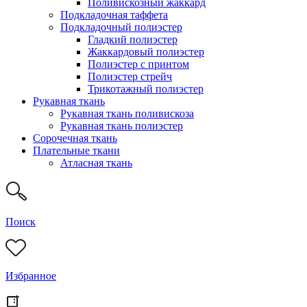
Поливискозный жаккард
Подкладочная таффета
Подкладочный полиэстер
Гладкий полиэстер
Жаккардовый полиэстер
Полиэстер с принтом
Полиэстер стрейч
Трикотажный полиэстер
Рукавная ткань
Рукавная ткань поливискоза
Рукавная ткань полиэстер
Сорочечная ткань
Плательные ткани
Атласная ткань
Поиск
Избранное