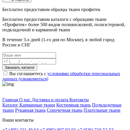
Бесплатно предоставим образцы ткани профитек
Бесплатно предоставим
каталоги с образцами ткани
«Профитек»
более 500 видов
поливискозной, полиэстеровой,
подкладочной и карманной ткани
В течение 3-х дней
(1-го дня по Москве), в любой город
России и СНГ
Заказать каталог
Вы соглашаетесь с
условиями обработки персональных
данных (ознакомиться)
Профитек ткани
Главная
О нас
Доставка и оплата
Контакты
Каталог
Карманные ткани
Костюмная ткань
Подкладочные
ткани
Рукавная ткань
Сорочечная ткань
Плательные ткани
Наши контакты
+7 (495) 221-40-64
+7 (985) 007-93-91
+7 (926) 719-52-53