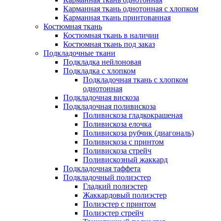
Карманная ткань однотонная с хлопком
Карманная ткань принтованная
Костюмная ткань
Костюмная ткань в наличии
Костюмная ткань под заказ
Подкладочные ткани
Подкладка нейлоновая
Подкладка с хлопком
Подкладочная ткань с хлопком
однотонная
Подкладочная вискоза
Подкладочная поливискоза
Поливискоза гладкокрашеная
Поливискоза елочка
Поливискоза рубчик (диагональ)
Поливискоза с принтом
Поливискоза стрейч
Поливискозный жаккард
Подкладочная таффета
Подкладочный полиэстер
Гладкий полиэстер
Жаккардовый полиэстер
Полиэстер с принтом
Полиэстер стрейч