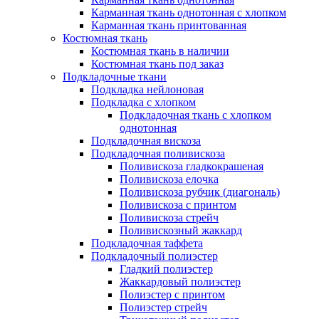
Карманная ткань однотонная с хлопком
Карманная ткань принтованная
Костюмная ткань
Костюмная ткань в наличии
Костюмная ткань под заказ
Подкладочные ткани
Подкладка нейлоновая
Подкладка с хлопком
Подкладочная ткань с хлопком
однотонная
Подкладочная вискоза
Подкладочная поливискоза
Поливискоза гладкокрашеная
Поливискоза елочка
Поливискоза рубчик (диагональ)
Поливискоза с принтом
Поливискоза стрейч
Поливискозный жаккард
Подкладочная таффета
Подкладочный полиэстер
Гладкий полиэстер
Жаккардовый полиэстер
Полиэстер с принтом
Полиэстер стрейч