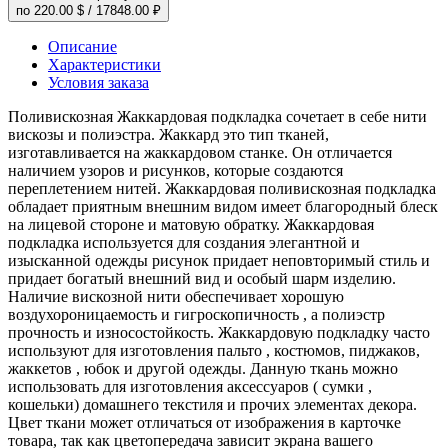
по
220.00 $
/
17848.00 ₽
Описание
Характеристики
Условия заказа
Поливискозная Жаккардовая подкладка сочетает в себе нити
вискозы и полиэстра. Жаккард это тип тканей,
изготавливается на жаккардовом станке. Он отличается
наличием узоров и рисунков, которые создаются
переплетением нитей. Жаккардовая поливискозная подкладка
обладает приятным внешним видом имеет благородный блеск
на лицевой стороне и матовую обратку. Жаккардовая
подкладка используется для создания элегантной и
изысканной одежды рисунок придает неповторимый стиль и
придает богатый внешний вид и особый шарм изделию.
Наличие вискозной нити обеспечивает хорошую
воздухороницаемость и гигроскопичность , а полиэстр
прочность и износостойкость. Жаккардовую подкладку часто
используют для изготовления пальто , костюмов, пиджаков,
жаккетов , юбок и другой одежды. Данную ткань можно
использовать для изготовления аксессуаров ( сумки ,
кошельки) домашнего текстиля и прочих элементах декора.
Цвет ткани может отличаться от изображения в карточке
товара, так как цветопередача зависит экрана вашего