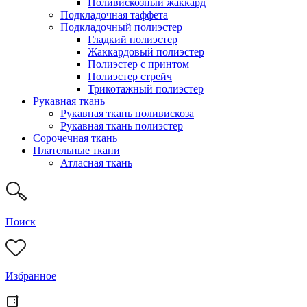
Поливискозный жаккард
Подкладочная таффета
Подкладочный полиэстер
Гладкий полиэстер
Жаккардовый полиэстер
Полиэстер с принтом
Полиэстер стрейч
Трикотажный полиэстер
Рукавная ткань
Рукавная ткань поливискоза
Рукавная ткань полиэстер
Сорочечная ткань
Плательные ткани
Атласная ткань
Поиск
Избранное