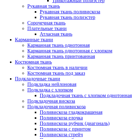
Трикотажный полиэстер
Рукавная ткань
Рукавная ткань поливискоза
Рукавная ткань полиэстер
Сорочечная ткань
Плательные ткани
Атласная ткань
Карманные ткани
Карманная ткань однотонная
Карманная ткань однотонная с хлопком
Карманная ткань принтованная
Костюмная ткань
Костюмная ткань в наличии
Костюмная ткань под заказ
Подкладочные ткани
Подкладка нейлоновая
Подкладка с хлопком
Подкладочная ткань с хлопком однотонная
Подкладочная вискоза
Подкладочная поливискоза
Поливискоза гладкокрашеная
Поливискоза елочка
Поливискоза рубчик (диагональ)
Поливискоза с принтом
Поливискоза стрейч