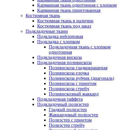
Карманная ткань однотонная с хлопком
Карманная ткань принтованная
Костюмная ткань
Костюмная ткань в наличии
Костюмная ткань под заказ
Подкладочные ткани
Подкладка нейлоновая
Подкладка с хлопком
Подкладочная ткань с хлопком
однотонная
Подкладочная вискоза
Подкладочная поливискоза
Поливискоза гладкокрашеная
Поливискоза елочка
Поливискоза рубчик (диагональ)
Поливискоза с принтом
Поливискоза стрейч
Поливискозный жаккард
Подкладочная таффета
Подкладочный полиэстер
Гладкий полиэстер
Жаккардовый полиэстер
Полиэстер с принтом
Полиэстер стрейч