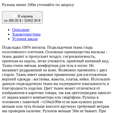
Рулоны менее 100м уточняйте по запросу
В корзину
по
400.00 $
/
32452.00 ₽
Описание
Характеристики
Условия заказа
Подкладка 100% вискоза. Подкладочная ткань гладь
полотнянного плетения. Основные приимущества вискозы :
ткань дышит и пропускает воздух, гигроскопичность,
приятная на ощупь, легко утюжится, приятный внешний вид.
Ткань очень мягкая, комфортная для тела в носке. Не
вызывает раздражений на коже. Возможно применять с двух
сторон. Ткань имеет широкое применение для изготовления
верхней одежды : костюмы, жакеты, платья, юбки. Использую
данную подкладочную ткань вы подчеркнете изысканность и
благородность изделия. Цвет ткани может отличаться от
изображения в карточке товара, так как цветопередача зависит
от экрана вашего компьютера или смартфона. Рулоны в
основном с намоткой -+(10м)100м если вам нужнен рулон
меньше или чуть больше внесите вручную требуемый метраж
мы проверим наличие. Рулонов меньше 50м не бывает. При