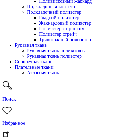
Поливискозный жаккард
Подкладочная таффета
Подкладочный полиэстер
Гладкий полиэстер
Жаккардовый полиэстер
Полиэстер с принтом
Полиэстер стрейч
Трикотажный полиэстер
Рукавная ткань
Рукавная ткань поливискоза
Рукавная ткань полиэстер
Сорочечная ткань
Плательные ткани
Атласная ткань
Поиск
Избранное