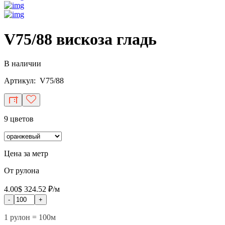
V75/88 вискоза гладь
В наличии
Артикул: V75/88
9 цветов
Цена за метр
От рулона
4.00$
324.52 ₽/м
-
+
1 рулон = 100м