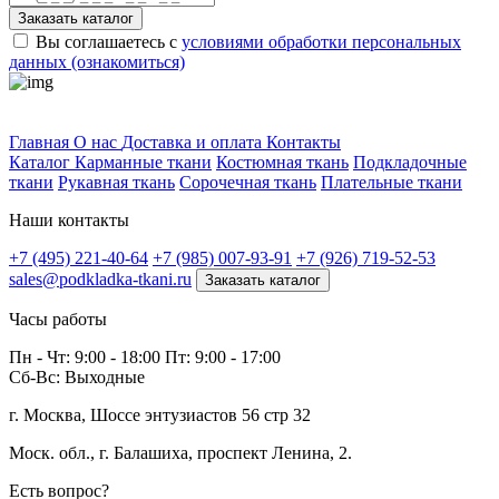
Заказать каталог
Вы соглашаетесь с
условиями обработки персональных
данных (ознакомиться)
Профитек ткани
Главная
О нас
Доставка и оплата
Контакты
Каталог
Карманные ткани
Костюмная ткань
Подкладочные
ткани
Рукавная ткань
Сорочечная ткань
Плательные ткани
Наши контакты
+7 (495) 221-40-64
+7 (985) 007-93-91
+7 (926) 719-52-53
sales@podkladka-tkani.ru
Заказать каталог
Часы работы
Пн - Чт: 9:00 - 18:00 Пт: 9:00 - 17:00
Сб-Вс: Выходные
г. Москва, Шоссе энтузиастов 56 стр 32
Моск. обл., г. Балашиха, проспект Ленина, 2.
Есть вопрос?