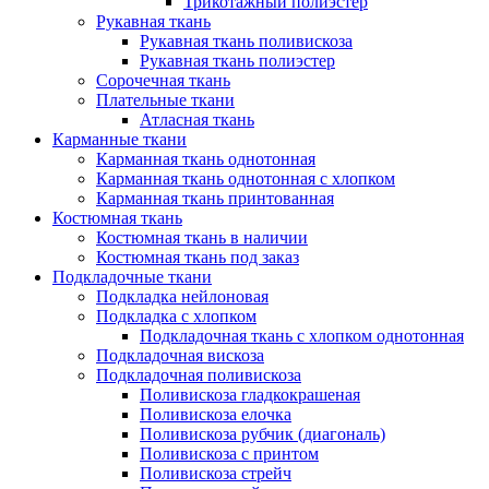
Трикотажный полиэстер
Рукавная ткань
Рукавная ткань поливискоза
Рукавная ткань полиэстер
Сорочечная ткань
Плательные ткани
Атласная ткань
Карманные ткани
Карманная ткань однотонная
Карманная ткань однотонная с хлопком
Карманная ткань принтованная
Костюмная ткань
Костюмная ткань в наличии
Костюмная ткань под заказ
Подкладочные ткани
Подкладка нейлоновая
Подкладка с хлопком
Подкладочная ткань с хлопком однотонная
Подкладочная вискоза
Подкладочная поливискоза
Поливискоза гладкокрашеная
Поливискоза елочка
Поливискоза рубчик (диагональ)
Поливискоза с принтом
Поливискоза стрейч