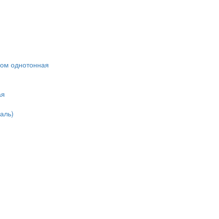
ком однотонная
ая
аль)