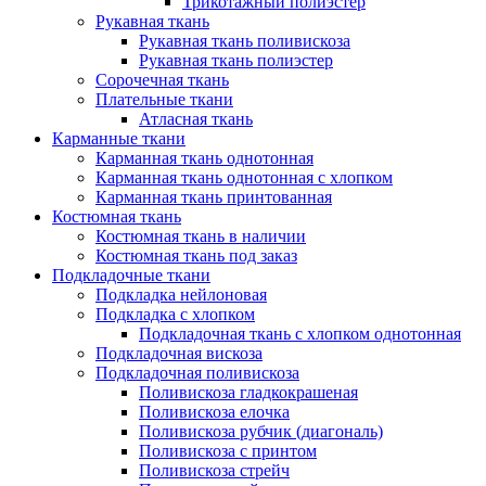
Трикотажный полиэстер
Рукавная ткань
Рукавная ткань поливискоза
Рукавная ткань полиэстер
Сорочечная ткань
Плательные ткани
Атласная ткань
Карманные ткани
Карманная ткань однотонная
Карманная ткань однотонная с хлопком
Карманная ткань принтованная
Костюмная ткань
Костюмная ткань в наличии
Костюмная ткань под заказ
Подкладочные ткани
Подкладка нейлоновая
Подкладка с хлопком
Подкладочная ткань с хлопком однотонная
Подкладочная вискоза
Подкладочная поливискоза
Поливискоза гладкокрашеная
Поливискоза елочка
Поливискоза рубчик (диагональ)
Поливискоза с принтом
Поливискоза стрейч