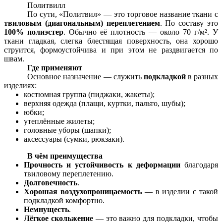
Политвилл
По сути, «Политвил» — это торговое название ткани с
твиловым (диагональным) переплетением
. По составу это
100% полиэстер
. Обычно её плотность — около 70 г/м². У
ткани гладкая, слегка блестящая поверхность, она хорошо
струится, формоустойчива и при этом не раздвигается по
швам.
Где применяют
Основное назначение — служить
подкладкой
в разных
изделиях:
костюмная группа (пиджаки, жакеты);
верхняя одежда (плащи, куртки, пальто, шубы);
юбки;
утеплённые жилеты;
головные уборы (шапки);
аксессуары (сумки, рюкзаки).
В чём преимущества
Прочность и устойчивость к деформации
благодаря
твиловому переплетению.
Долговечность
.
Хорошая воздухопроницаемость
— в изделии с такой
подкладкой комфортно.
Немнущесть
.
Лёгкое скольжение
— это важно для подкладки, чтобы