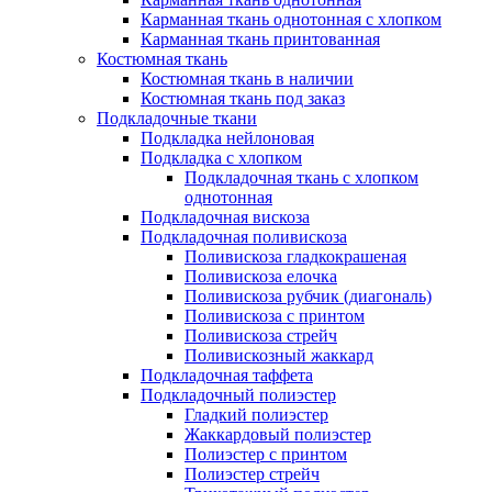
Карманная ткань однотонная с хлопком
Карманная ткань принтованная
Костюмная ткань
Костюмная ткань в наличии
Костюмная ткань под заказ
Подкладочные ткани
Подкладка нейлоновая
Подкладка с хлопком
Подкладочная ткань с хлопком
однотонная
Подкладочная вискоза
Подкладочная поливискоза
Поливискоза гладкокрашеная
Поливискоза елочка
Поливискоза рубчик (диагональ)
Поливискоза с принтом
Поливискоза стрейч
Поливискозный жаккард
Подкладочная таффета
Подкладочный полиэстер
Гладкий полиэстер
Жаккардовый полиэстер
Полиэстер с принтом
Полиэстер стрейч