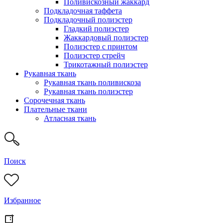
Поливискозный жаккард
Подкладочная таффета
Подкладочный полиэстер
Гладкий полиэстер
Жаккардовый полиэстер
Полиэстер с принтом
Полиэстер стрейч
Трикотажный полиэстер
Рукавная ткань
Рукавная ткань поливискоза
Рукавная ткань полиэстер
Сорочечная ткань
Плательные ткани
Атласная ткань
Поиск
Избранное