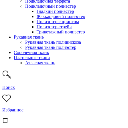
Подкладочная таффета
Подкладочный полиэстер
Гладкий полиэстер
Жаккардовый полиэстер
Полиэстер с принтом
Полиэстер стрейч
Трикотажный полиэстер
Рукавная ткань
Рукавная ткань поливискоза
Рукавная ткань полиэстер
Сорочечная ткань
Плательные ткани
Атласная ткань
Поиск
Избранное