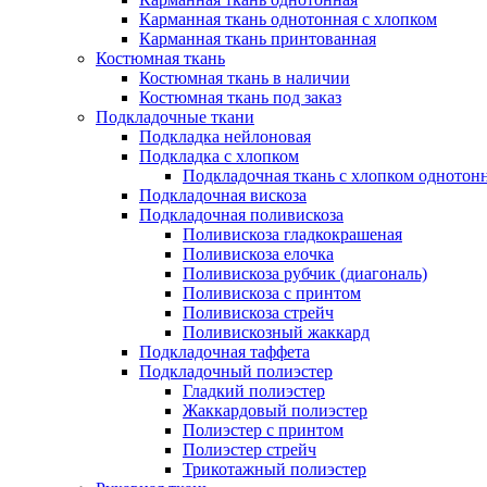
Карманная ткань однотонная с хлопком
Карманная ткань принтованная
Костюмная ткань
Костюмная ткань в наличии
Костюмная ткань под заказ
Подкладочные ткани
Подкладка нейлоновая
Подкладка с хлопком
Подкладочная ткань с хлопком однотон
Подкладочная вискоза
Подкладочная поливискоза
Поливискоза гладкокрашеная
Поливискоза елочка
Поливискоза рубчик (диагональ)
Поливискоза с принтом
Поливискоза стрейч
Поливискозный жаккард
Подкладочная таффета
Подкладочный полиэстер
Гладкий полиэстер
Жаккардовый полиэстер
Полиэстер с принтом
Полиэстер стрейч
Трикотажный полиэстер