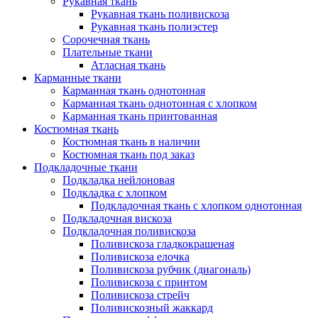
Рукавная ткань
Рукавная ткань поливискоза
Рукавная ткань полиэстер
Сорочечная ткань
Плательные ткани
Атласная ткань
Карманные ткани
Карманная ткань однотонная
Карманная ткань однотонная с хлопком
Карманная ткань принтованная
Костюмная ткань
Костюмная ткань в наличии
Костюмная ткань под заказ
Подкладочные ткани
Подкладка нейлоновая
Подкладка с хлопком
Подкладочная ткань с хлопком однотонная
Подкладочная вискоза
Подкладочная поливискоза
Поливискоза гладкокрашеная
Поливискоза елочка
Поливискоза рубчик (диагональ)
Поливискоза с принтом
Поливискоза стрейч
Поливискозный жаккард