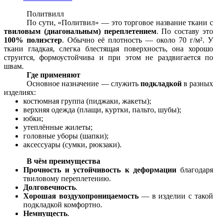
Политвилл
По сути, «Политвил» — это торговое название ткани с
твиловым (диагональным) переплетением
. По составу это
100% полиэстер
. Обычно её плотность — около 70 г/м². У
ткани гладкая, слегка блестящая поверхность, она хорошо
струится, формоустойчива и при этом не раздвигается по
швам.
Где применяют
Основное назначение — служить
подкладкой
в разных
изделиях:
костюмная группа (пиджаки, жакеты);
верхняя одежда (плащи, куртки, пальто, шубы);
юбки;
утеплённые жилеты;
головные уборы (шапки);
аксессуары (сумки, рюкзаки).
В чём преимущества
Прочность и устойчивость к деформации
благодаря
твиловому переплетению.
Долговечность
.
Хорошая воздухопроницаемость
— в изделии с такой
подкладкой комфортно.
Немнущесть
.