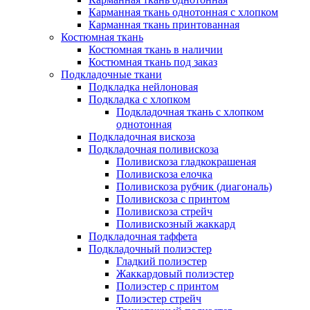
Карманная ткань однотонная с хлопком
Карманная ткань принтованная
Костюмная ткань
Костюмная ткань в наличии
Костюмная ткань под заказ
Подкладочные ткани
Подкладка нейлоновая
Подкладка с хлопком
Подкладочная ткань с хлопком
однотонная
Подкладочная вискоза
Подкладочная поливискоза
Поливискоза гладкокрашеная
Поливискоза елочка
Поливискоза рубчик (диагональ)
Поливискоза с принтом
Поливискоза стрейч
Поливискозный жаккард
Подкладочная таффета
Подкладочный полиэстер
Гладкий полиэстер
Жаккардовый полиэстер
Полиэстер с принтом
Полиэстер стрейч