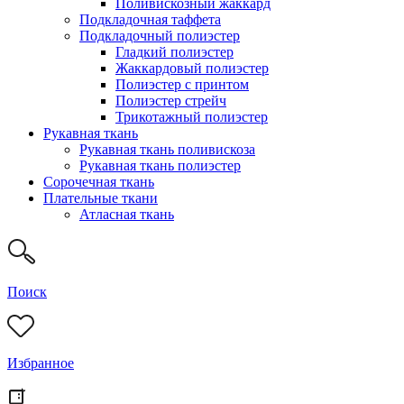
Поливискозный жаккард
Подкладочная таффета
Подкладочный полиэстер
Гладкий полиэстер
Жаккардовый полиэстер
Полиэстер с принтом
Полиэстер стрейч
Трикотажный полиэстер
Рукавная ткань
Рукавная ткань поливискоза
Рукавная ткань полиэстер
Сорочечная ткань
Плательные ткани
Атласная ткань
Поиск
Избранное