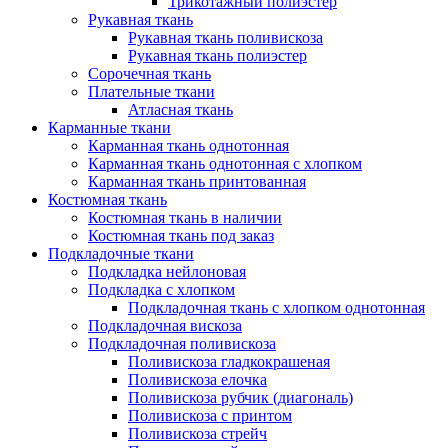
Трикотажный полиэстер
Рукавная ткань
Рукавная ткань поливискоза
Рукавная ткань полиэстер
Сорочечная ткань
Плательные ткани
Атласная ткань
Карманные ткани
Карманная ткань однотонная
Карманная ткань однотонная с хлопком
Карманная ткань принтованная
Костюмная ткань
Костюмная ткань в наличии
Костюмная ткань под заказ
Подкладочные ткани
Подкладка нейлоновая
Подкладка с хлопком
Подкладочная ткань с хлопком однотонная
Подкладочная вискоза
Подкладочная поливискоза
Поливискоза гладкокрашеная
Поливискоза елочка
Поливискоза рубчик (диагональ)
Поливискоза с принтом
Поливискоза стрейч