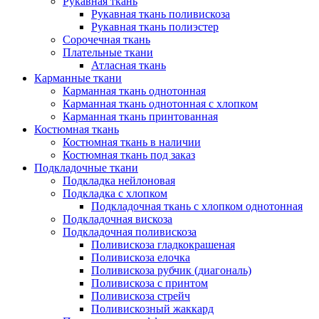
Рукавная ткань
Рукавная ткань поливискоза
Рукавная ткань полиэстер
Сорочечная ткань
Плательные ткани
Атласная ткань
Карманные ткани
Карманная ткань однотонная
Карманная ткань однотонная с хлопком
Карманная ткань принтованная
Костюмная ткань
Костюмная ткань в наличии
Костюмная ткань под заказ
Подкладочные ткани
Подкладка нейлоновая
Подкладка с хлопком
Подкладочная ткань с хлопком однотонная
Подкладочная вискоза
Подкладочная поливискоза
Поливискоза гладкокрашеная
Поливискоза елочка
Поливискоза рубчик (диагональ)
Поливискоза с принтом
Поливискоза стрейч
Поливискозный жаккард