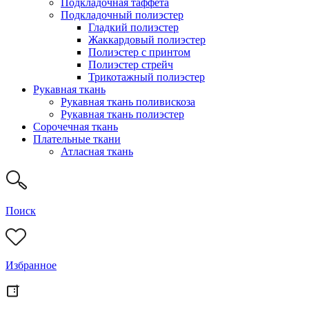
Подкладочная таффета
Подкладочный полиэстер
Гладкий полиэстер
Жаккардовый полиэстер
Полиэстер с принтом
Полиэстер стрейч
Трикотажный полиэстер
Рукавная ткань
Рукавная ткань поливискоза
Рукавная ткань полиэстер
Сорочечная ткань
Плательные ткани
Атласная ткань
Поиск
Избранное