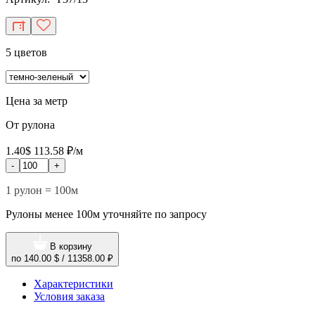
5 цветов
Цена за метр
От рулона
1.40$
113.58 ₽/м
-
+
1 рулон = 100м
Рулоны менее 100м уточняйте по запросу
В корзину
по
140.00 $
/
11358.00 ₽
Характеристики
Условия заказа