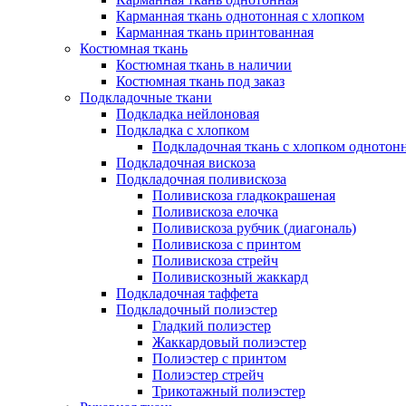
Карманная ткань однотонная с хлопком
Карманная ткань принтованная
Костюмная ткань
Костюмная ткань в наличии
Костюмная ткань под заказ
Подкладочные ткани
Подкладка нейлоновая
Подкладка с хлопком
Подкладочная ткань с хлопком однотон
Подкладочная вискоза
Подкладочная поливискоза
Поливискоза гладкокрашеная
Поливискоза елочка
Поливискоза рубчик (диагональ)
Поливискоза с принтом
Поливискоза стрейч
Поливискозный жаккард
Подкладочная таффета
Подкладочный полиэстер
Гладкий полиэстер
Жаккардовый полиэстер
Полиэстер с принтом
Полиэстер стрейч
Трикотажный полиэстер