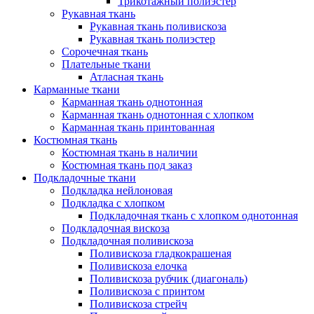
Трикотажный полиэстер
Рукавная ткань
Рукавная ткань поливискоза
Рукавная ткань полиэстер
Сорочечная ткань
Плательные ткани
Атласная ткань
Карманные ткани
Карманная ткань однотонная
Карманная ткань однотонная с хлопком
Карманная ткань принтованная
Костюмная ткань
Костюмная ткань в наличии
Костюмная ткань под заказ
Подкладочные ткани
Подкладка нейлоновая
Подкладка с хлопком
Подкладочная ткань с хлопком однотонная
Подкладочная вискоза
Подкладочная поливискоза
Поливискоза гладкокрашеная
Поливискоза елочка
Поливискоза рубчик (диагональ)
Поливискоза с принтом
Поливискоза стрейч