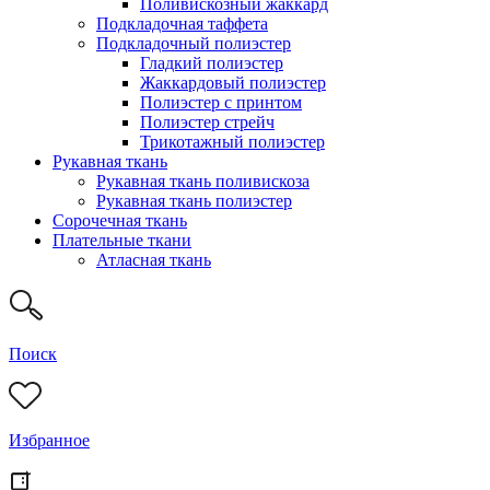
Поливискозный жаккард
Подкладочная таффета
Подкладочный полиэстер
Гладкий полиэстер
Жаккардовый полиэстер
Полиэстер с принтом
Полиэстер стрейч
Трикотажный полиэстер
Рукавная ткань
Рукавная ткань поливискоза
Рукавная ткань полиэстер
Сорочечная ткань
Плательные ткани
Атласная ткань
Поиск
Избранное