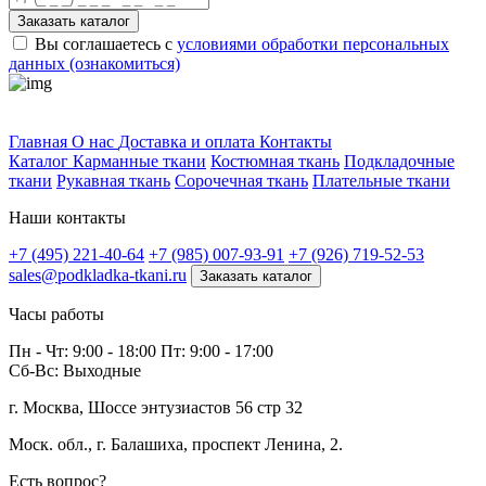
Заказать каталог
Вы соглашаетесь с
условиями обработки персональных
данных (ознакомиться)
Профитек ткани
Главная
О нас
Доставка и оплата
Контакты
Каталог
Карманные ткани
Костюмная ткань
Подкладочные
ткани
Рукавная ткань
Сорочечная ткань
Плательные ткани
Наши контакты
+7 (495) 221-40-64
+7 (985) 007-93-91
+7 (926) 719-52-53
sales@podkladka-tkani.ru
Заказать каталог
Часы работы
Пн - Чт: 9:00 - 18:00 Пт: 9:00 - 17:00
Сб-Вс: Выходные
г. Москва, Шоссе энтузиастов 56 стр 32
Моск. обл., г. Балашиха, проспект Ленина, 2.
Есть вопрос?