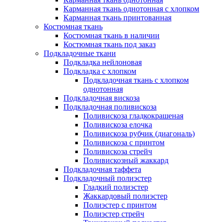
Карманная ткань однотонная с хлопком
Карманная ткань принтованная
Костюмная ткань
Костюмная ткань в наличии
Костюмная ткань под заказ
Подкладочные ткани
Подкладка нейлоновая
Подкладка с хлопком
Подкладочная ткань с хлопком
однотонная
Подкладочная вискоза
Подкладочная поливискоза
Поливискоза гладкокрашеная
Поливискоза елочка
Поливискоза рубчик (диагональ)
Поливискоза с принтом
Поливискоза стрейч
Поливискозный жаккард
Подкладочная таффета
Подкладочный полиэстер
Гладкий полиэстер
Жаккардовый полиэстер
Полиэстер с принтом
Полиэстер стрейч