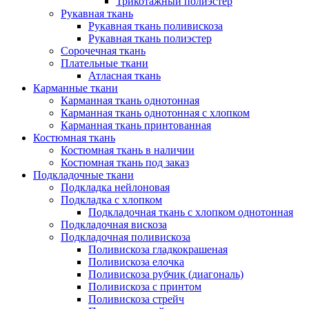
Трикотажный полиэстер
Рукавная ткань
Рукавная ткань поливискоза
Рукавная ткань полиэстер
Сорочечная ткань
Плательные ткани
Атласная ткань
Карманные ткани
Карманная ткань однотонная
Карманная ткань однотонная с хлопком
Карманная ткань принтованная
Костюмная ткань
Костюмная ткань в наличии
Костюмная ткань под заказ
Подкладочные ткани
Подкладка нейлоновая
Подкладка с хлопком
Подкладочная ткань с хлопком однотонная
Подкладочная вискоза
Подкладочная поливискоза
Поливискоза гладкокрашеная
Поливискоза елочка
Поливискоза рубчик (диагональ)
Поливискоза с принтом
Поливискоза стрейч