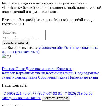
Бесплатно предоставим
каталоги с образцами ткани
«Профитек»
более 500 видов
поливискозной, полиэстеровой,
подкладочной и карманной ткани
В течение 3-х дней
(1-го дня по Москве), в любой город
России и СНГ
Заказать каталог
Вы соглашаетесь с
условиями обработки персональных
данных (ознакомиться)
Профитек ткани
Главная
О нас
Доставка и оплата
Контакты
Каталог
Карманные ткани
Костюмная ткань
Подкладочные
ткани
Рукавная ткань
Сорочечная ткань
Плательные ткани
Наши контакты
+7 (495) 221-40-64
+7 (985) 007-93-91
+7 (926) 719-52-53
sales@podkladka-tkani.ru
Заказать каталог