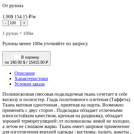
От рулона
1.90$
154.15 ₽/м
-
+
1 рулон = 100м
Рулоны менее 100м уточняйте по запросу
В корзину
по
190.00 $
/
15415.00 ₽
Описание
Характеристики
Условия заказа
Поливискозная смесовая подкладочная ткань сочетает в себе
вискозу и полиэстер. Гладь полотнянного плетения (Таффета).
Ткань матовая однотонная , приятная на ощупь. Возможно
применять с двус сторон . Подкладка обладает отличными
износостойким качеством, крепкая на раздвижку, обладает
хорошей терморегуляцией: от поливискозы зимой не холодно,
а летом не слишком жарко. Ткань имеет широкое применение
для изготовления верхней одежды : костюмы, пальто, жакеты ,