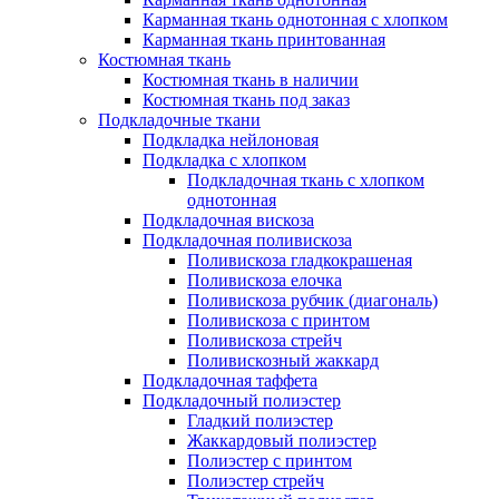
Карманная ткань однотонная с хлопком
Карманная ткань принтованная
Костюмная ткань
Костюмная ткань в наличии
Костюмная ткань под заказ
Подкладочные ткани
Подкладка нейлоновая
Подкладка с хлопком
Подкладочная ткань с хлопком
однотонная
Подкладочная вискоза
Подкладочная поливискоза
Поливискоза гладкокрашеная
Поливискоза елочка
Поливискоза рубчик (диагональ)
Поливискоза с принтом
Поливискоза стрейч
Поливискозный жаккард
Подкладочная таффета
Подкладочный полиэстер
Гладкий полиэстер
Жаккардовый полиэстер
Полиэстер с принтом
Полиэстер стрейч