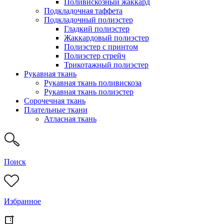
Поливискозный жаккард
Подкладочная таффета
Подкладочный полиэстер
Гладкий полиэстер
Жаккардовый полиэстер
Полиэстер с принтом
Полиэстер стрейч
Трикотажный полиэстер
Рукавная ткань
Рукавная ткань поливискоза
Рукавная ткань полиэстер
Сорочечная ткань
Плательные ткани
Атласная ткань
Поиск
Избранное