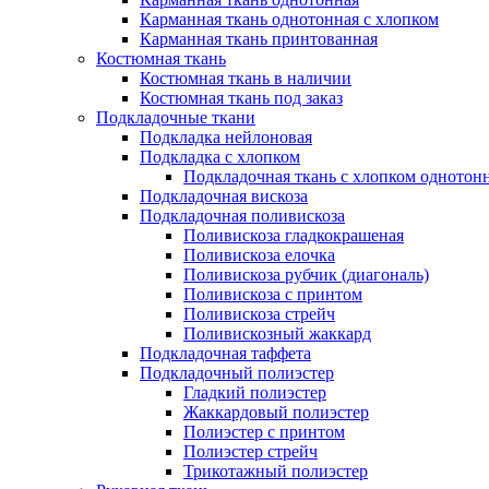
Карманная ткань однотонная с хлопком
Карманная ткань принтованная
Костюмная ткань
Костюмная ткань в наличии
Костюмная ткань под заказ
Подкладочные ткани
Подкладка нейлоновая
Подкладка с хлопком
Подкладочная ткань с хлопком однотон
Подкладочная вискоза
Подкладочная поливискоза
Поливискоза гладкокрашеная
Поливискоза елочка
Поливискоза рубчик (диагональ)
Поливискоза с принтом
Поливискоза стрейч
Поливискозный жаккард
Подкладочная таффета
Подкладочный полиэстер
Гладкий полиэстер
Жаккардовый полиэстер
Полиэстер с принтом
Полиэстер стрейч
Трикотажный полиэстер