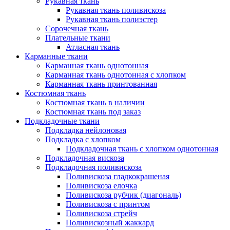
Рукавная ткань
Рукавная ткань поливискоза
Рукавная ткань полиэстер
Сорочечная ткань
Плательные ткани
Атласная ткань
Карманные ткани
Карманная ткань однотонная
Карманная ткань однотонная с хлопком
Карманная ткань принтованная
Костюмная ткань
Костюмная ткань в наличии
Костюмная ткань под заказ
Подкладочные ткани
Подкладка нейлоновая
Подкладка с хлопком
Подкладочная ткань с хлопком однотонная
Подкладочная вискоза
Подкладочная поливискоза
Поливискоза гладкокрашеная
Поливискоза елочка
Поливискоза рубчик (диагональ)
Поливискоза с принтом
Поливискоза стрейч
Поливискозный жаккард