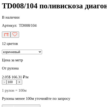
TD008/104 поливискоза диаго
В наличии
Артикул: TD008/104
12 цветов
Цена за метр
От рулона
2.05$
166.31 ₽/м
-
+
1 рулон = 100м
Рулоны менее 100м уточняйте по запросу