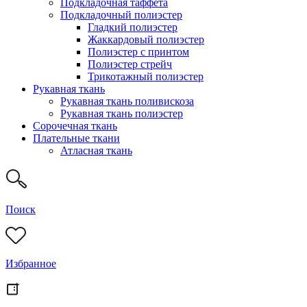
Подкладочная таффета
Подкладочный полиэстер
Гладкий полиэстер
Жаккардовый полиэстер
Полиэстер с принтом
Полиэстер стрейч
Трикотажный полиэстер
Рукавная ткань
Рукавная ткань поливискоза
Рукавная ткань полиэстер
Сорочечная ткань
Плательные ткани
Атласная ткань
Поиск
Избранное