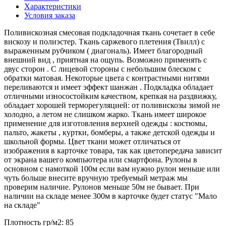
Характеристики
Условия заказа
Поливискозная смесовая подкладочная ткань сочетает в себе
вискозу и полиэстер. Ткань саржевого плетения (Твилл) с
выраженным рубчиком ( диагональ). Имеет благородный
внешний вид , приятная на ощупь. Возможно применять с
двус сторон . С лицевой стороны с небольшим блеском с
обратки матовая. Некоторые цвета с контрастными нитями
переливаются и имеет эффект шанжан . Подкладка обладает
отличными износостойким качеством, крепкая на раздвижку,
обладает хорошей терморегуляцией: от поливискозы зимой не
холодно, а летом не слишком жарко. Ткань имеет широкое
применение для изготовления верхней одежды : костюмы,
пальто, жакеты , куртки, бомберы, а также детской одежды и
школьной формы. Цвет ткани может отличаться от
изображения в карточке товара, так как цветопередача зависит
от экрана вашего компьютера или смартфона. Рулоны в
основном с намоткой 100м если вам нужно рулон меньше или
чуть больше внесите вручную требуемый метраж мы
проверим наличие. Рулонов меньше 50м не бывает. При
наличии на складе менее 300м в карточке будет статус "Мало
на складе"
Плотность гр/м2:
85