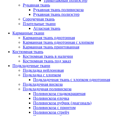
Трикотажный полиэстер
Рукавная ткань
Рукавная ткань поливискоза
Рукавная ткань полиэстер
Сорочечная ткань
Плательные ткани
Атласная ткань
Карманные ткани
Карманная ткань однотонная
Карманная ткань однотонная с хлопком
Карманная ткань принтованная
Костюмная ткань
Костюмная ткань в наличии
Костюмная ткань под заказ
Подкладочные ткани
Подкладка нейлоновая
Подкладка с хлопком
Подкладочная ткань с хлопком однотонная
Подкладочная вискоза
Подкладочная поливискоза
Поливискоза гладкокрашеная
Поливискоза елочка
Поливискоза рубчик (диагональ)
Поливискоза с принтом
Поливискоза стрейч