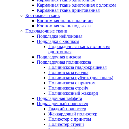
Карманная ткань однотонная с хлопком
Карманная ткань принтованная
Костюмная ткань
Костюмная ткань в наличии
Костюмная ткань под заказ
Подкладочные ткани
Подкладка нейлоновая
Подкладка с хлопком
Подкладочная ткань с хлопком
однотонная
Подкладочная вискоза
Подкладочная поливискоза
Поливискоза гладкокрашеная
Поливискоза елочка
Поливискоза рубчик (диагональ)
Поливискоза с принтом
Поливискоза стрейч
Поливискозный жаккард
Подкладочная таффета
Подкладочный полиэстер
Гладкий полиэстер
Жаккардовый полиэстер
Полиэстер с принтом
Полиэстер стрейч