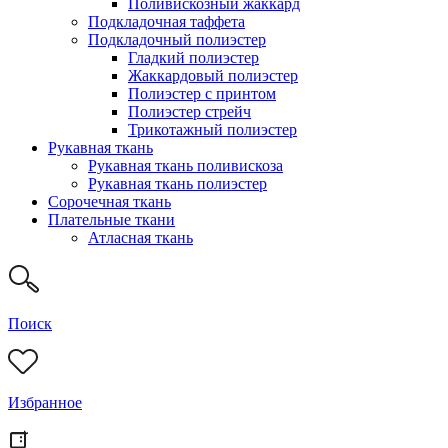
Поливискозный жаккард
Подкладочная таффета
Подкладочный полиэстер
Гладкий полиэстер
Жаккардовый полиэстер
Полиэстер с принтом
Полиэстер стрейч
Трикотажный полиэстер
Рукавная ткань
Рукавная ткань поливискоза
Рукавная ткань полиэстер
Сорочечная ткань
Плательные ткани
Атласная ткань
Поиск
Избранное